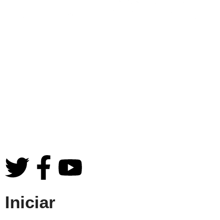
Atendimento
(18) 99152-0357
Segunda – Sexta: 8h – 18h
admsmartcoworking@gmail.com
Iniciar