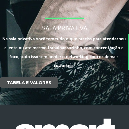
SALA PRIVATIVA
Na sala privativa você tem tudo o que precisa para atender seu
cliente ou até mesmo trabalhar sozinho, com concentração e
foco, tudo isso sem perder o networking com os demais
coworkers.
TABELA E VALORES